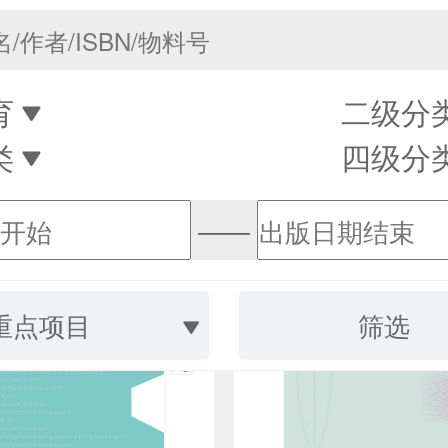
育
二级分
类
四级分
——
重点项目
筛选