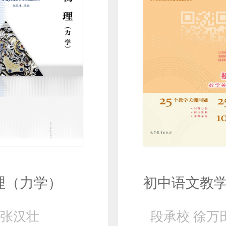
理（力学）
张汉壮
段承校 徐万