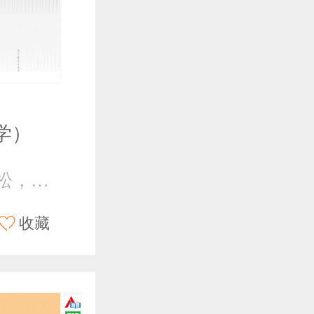
学）
张留碗，李岩松，俞家新
收藏