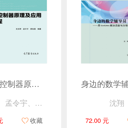
可编程控制器原理及应用简明教程
王洪辉、孟令宇、庹先国
沈翔
元
收藏
72.00 元