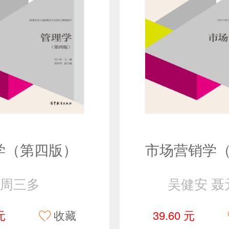
学（第四版）
周三多
吴健安 聂
元
收藏
39.60 元