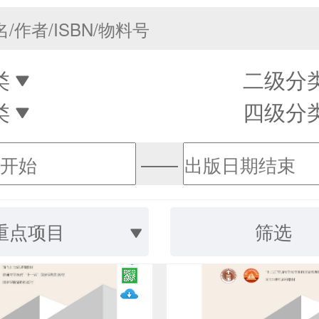
类
二级分
类
四级分
——
重点项目
筛选