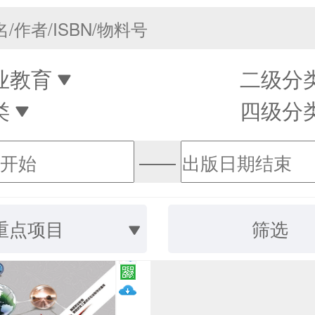
业教育
二级分
类
四级分
——
重点项目
筛选