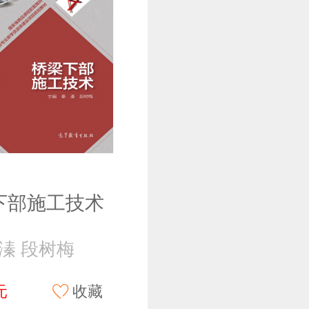
下部施工技术
溱 段树梅
元
收藏