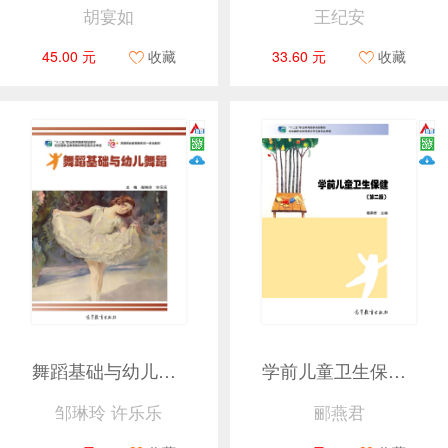
胡宴如
王纪安
45.00 元
收藏
33.60 元
收藏
舞蹈基础与幼儿舞蹈
学前儿童卫生保健（第二版）
邹琳玲 许乐乐
郦燕君