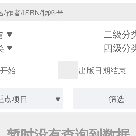
育
二级分
类
四级分
——
重点项目
筛选
暂时没有查询到数据