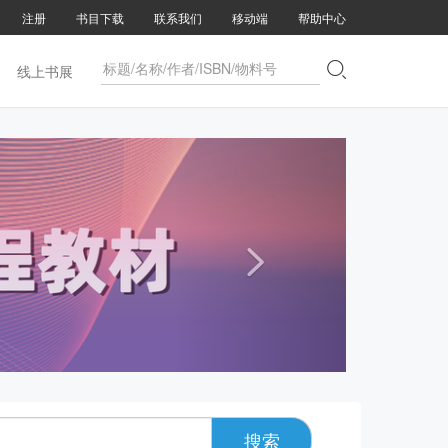
注册
书目下载
联系我们
移动端
帮助中心

线上书展

搜索