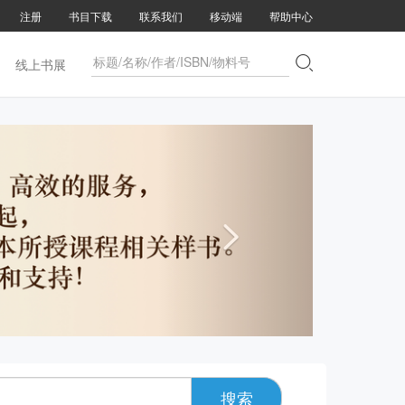
注册
书目下载
联系我们
移动端
帮助中心

线上书展

搜索