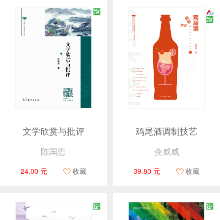
文学欣赏与批评
鸡尾酒调制技艺
陈国恩
龚威威
24.00 元
收藏
39.80 元
收藏