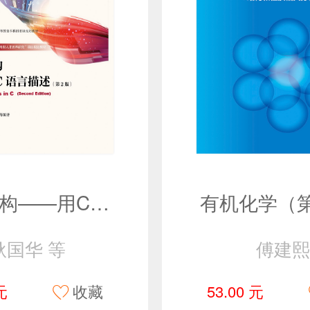
数据结构——用C语言描述（第2版）
有机化学（
耿国华 等
傅建熙
元
收藏
53.00 元