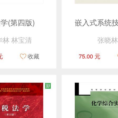
学(第四版)
华林 林宝清
张晓林
元
收藏
75.00 元