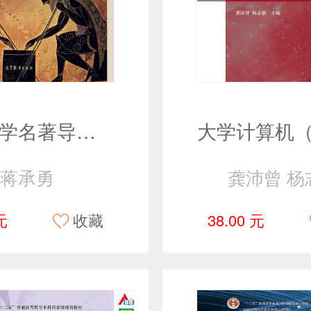
西方文学名著导引（第二版）
蒋承勇
龚沛曾 杨
元
收藏
38.00 元