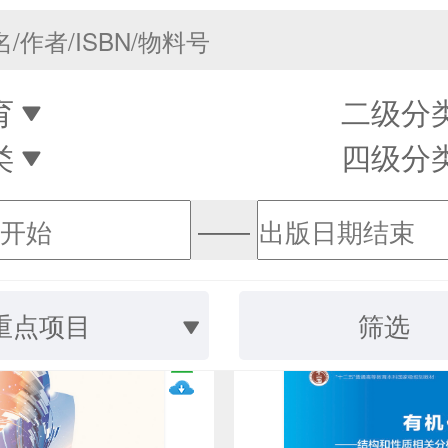
育
二级分
类
四级分
——
重点项目
筛选