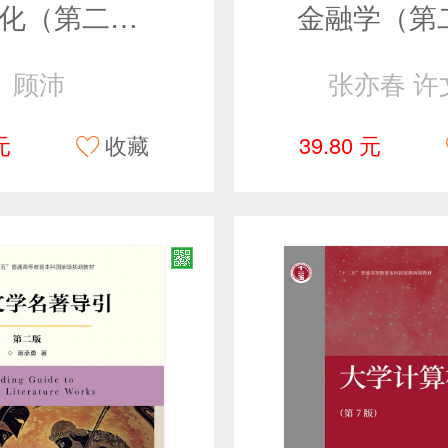
数学文化（第二版）
金融学（第
顾沛
张亦春 许
元
收藏
39.80 元