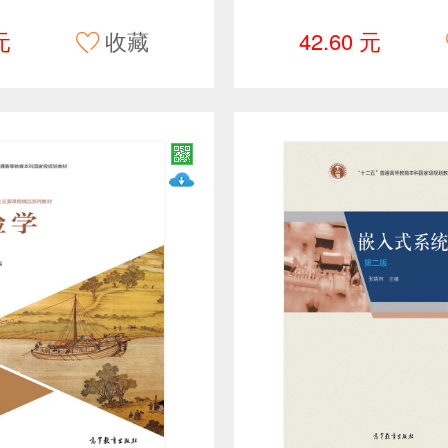
元
收藏
42.60 元