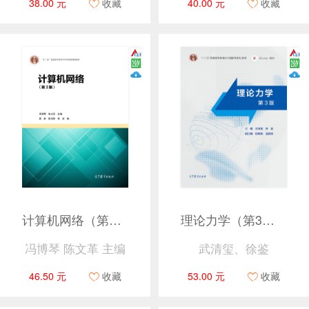
38.00 元
收藏
40.00 元
收藏
计算机网络（第3版）
理论力学（第3版）
冯博琴 陈文革 主编
武清玺、徐鉴
46.50 元
收藏
53.00 元
收藏