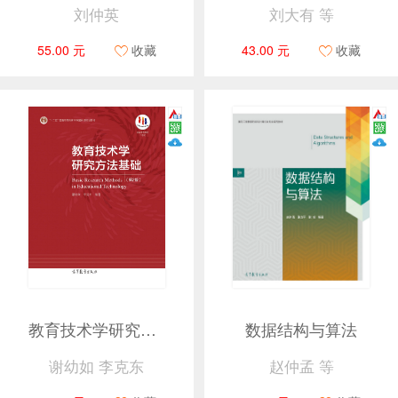
刘仲英
刘大有 等
55.00 元
收藏
43.00 元
收藏
教育技术学研究方法基础（第2版）
数据结构与算法
谢幼如 李克东
赵仲孟 等