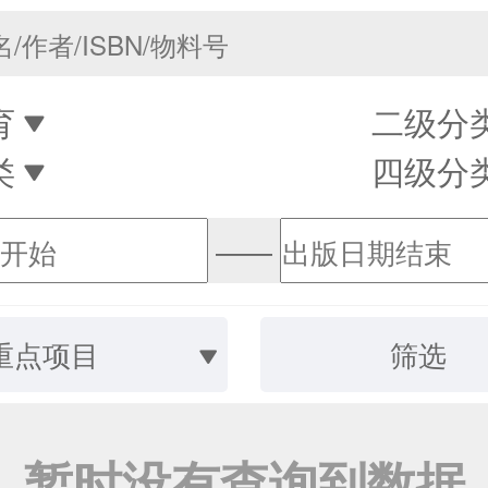
育
二级分
类
四级分
——
重点项目
筛选
暂时没有查询到数据