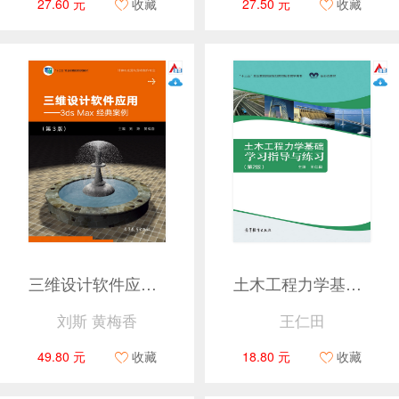
27.60 元
收藏
27.50 元
收藏
三维设计软件应用——3ds Max经典案例(第3版)
土木工程力学基础学习指导与练习（第2版）
刘斯 黄梅香
王仁田
49.80 元
收藏
18.80 元
收藏