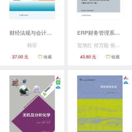
财经法规与会计职业道德
ERP财务管理系统（用友U8V10.1版）
韩菲
贺旭红 何万能 侯乐鹃
27.00 元
收藏
43.80 元
收藏