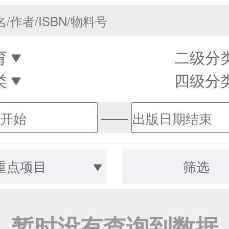
育
二级分
类
四级分
——
重点项目
筛选
暂时没有查询到数据