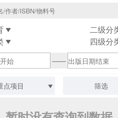
育
二级分
类
四级分
——
重点项目
筛选
暂时没有查询到数据