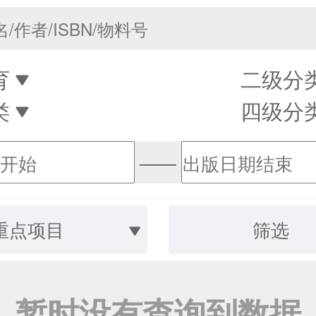
育
二级分
类
四级分
——
重点项目
筛选
暂时没有查询到数据