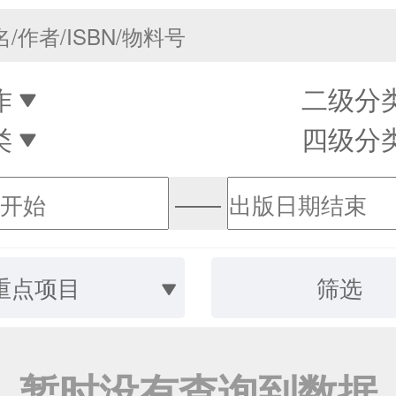
作
二级分
类
四级分
——
重点项目
筛选
暂时没有查询到数据