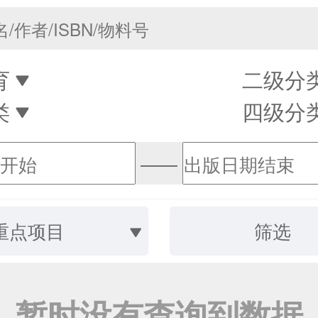
育
二级分
类
四级分
——
重点项目
筛选
暂时没有查询到数据