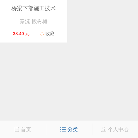
桥梁下部施工技术
秦溱 段树梅
38.40 元
收藏
首页
分类
个人中心