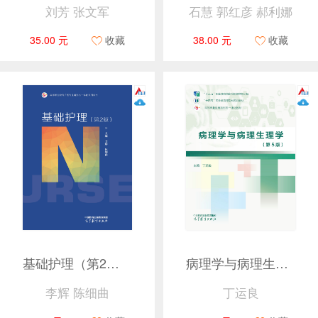
刘芳 张文军
石慧 郭红彦 郝利娜
35.00 元
收藏
38.00 元
收藏
基础护理（第2版）
病理学与病理生理学（第5版）
李辉 陈细曲
丁运良