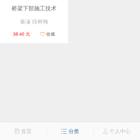
桥梁下部施工技术
秦溱 段树梅
38.40 元
收藏
首页
分类
个人中心