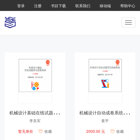
登录
注册
书目下载
联系我们
移动端
帮助中心
机
械设计基础在线试题库及组卷系统
机
械设计自动成卷系统（光盘）
李良军
黄平
暂无单价
收藏
2000.00 元
收藏

