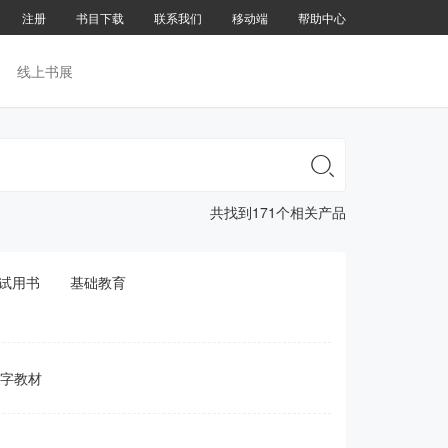
注册
书目下载
联系我们
移动端
帮助中心
线上书展

共找到171个相关产品
试用书
基础教育
字教材